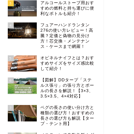
アルコールストーブ用おす
3
すめの燃料と持ち運びに便
利なボトルも紹介！
フュアーハンドランタン
4
276の使い方レビュー！高
騰？定価と偽物の見分け
方！芯交換・メンテナン
ス・ケースまで網羅！
オピネルナイフとは？おす
5
すめサイズをサイズ感比較
して紹介！
【図解】DDタープ「ステ
6
ルス張り」の張り方とポー
ルの長さを解説！【3×3、
3.5×3.5、4×4対応】
ペグの長さの使い分け方と
7
種類の選び方！おすすめの
長さの選び方も解説【ター
プ・テント用】