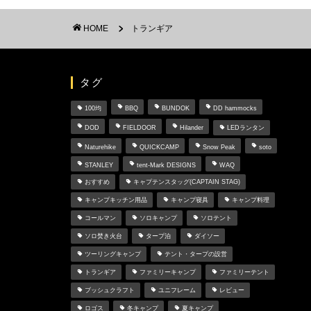
HOME
トランギア
タグ
100均
BBQ
BUNDOK
DD hammocks
DOD
FIELDOOR
Hilander
LEDランタン
Naturehike
QUICKCAMP
Snow Peak
soto
STANLEY
tent-Mark DESIGNS
WAQ
おすすめ
キャプテンスタッグ(CAPTAIN STAG)
キャンプキッチン用品
キャンプ寝具
キャンプ料理
コールマン
ソロキャンプ
ソロテント
ソロ焚き火台
タープ泊
ダイソー
ツーリングキャンプ
テント・タープの設営
トランギア
ファミリーキャンプ
ファミリーテント
ブッシュクラフト
ユニフレーム
レビュー
ロゴス
冬キャンプ
夏キャンプ