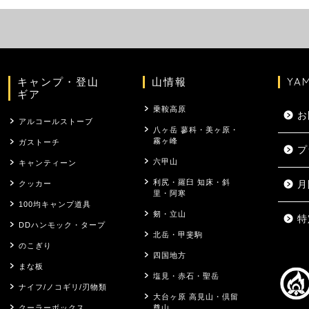
キャンプ・登山
山情報
YA
ギア
乗鞍高原
お
アルコールストーブ
八ヶ岳 蓼科・美ヶ原・
霧ヶ峰
ガストーチ
プ
六甲山
キャンティーン
利尻・羅臼 知床・斜
クッカー
月
里・阿寒
100均キャンプ道具
剱・立山
特
DDハンモック・タープ
北岳・甲斐駒
のこぎり
四国地方
まな板
塩見・赤石・聖岳
ナイフ/ノコギリ/刃物類
大台ヶ原 高見山・倶留
クーラーボックス
尊山