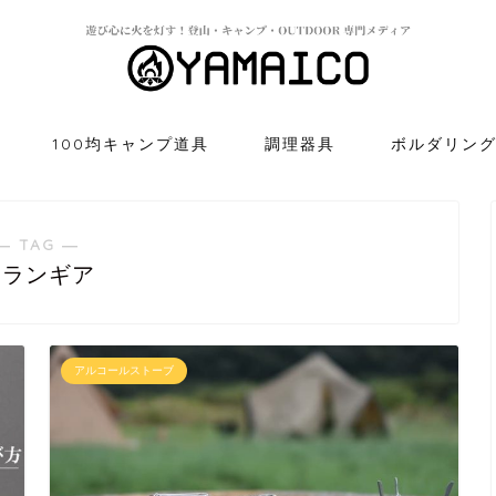
100均キャンプ道具
調理器具
ボルダリン
― TAG ―
トランギア
アルコールストーブ