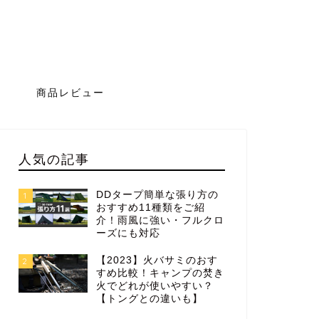
グ
商品レビュー
人気の記事
DDタープ簡単な張り方の
1
おすすめ11種類をご紹
介！雨風に強い・フルクロ
ーズにも対応
【2023】火バサミのおす
2
すめ比較！キャンプの焚き
火でどれが使いやすい？
【トングとの違いも】