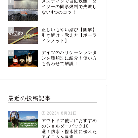
メスティンで自動炊飯！ダ
8
イソーの固形燃料で失敗し
ない4つのコツ！
正しいもやい結び【図解】
9
引き解け・覚え方【ボーラ
インノット】
デイツのハリケーンランタ
10
ンを種類別に紹介！使い方
も合わせて解説！
最近の投稿記事
2023年8月31日
アウトドア使いにおすすめ
のショルダーバック10
選！防水・撥水性に優れた
アイテムを厳選。