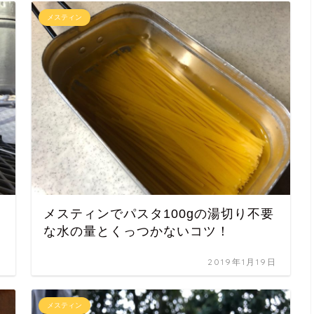
メスティン
メスティンでパスタ100gの湯切り不要
な水の量とくっつかないコツ！
日
2019年1月19日
メスティン