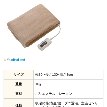
出典:
nitori-net
サイズ
幅80 ×長さ130×高さ3cm
重量
1kg
素材
ポリエステル、レーヨン
吸湿発熱(表生地)、ダニ退治、室温センサ
仕様