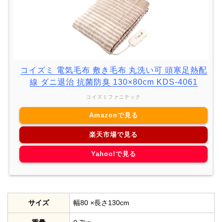
コイズミ 電気毛布 敷き毛布 丸洗い可 頭寒足熱配
線 ダニ退治 抗菌防臭 130×80cm KDS-4061
コイズミファニテック
Amazonで見る
楽天市場で見る
Yahoo!で見る
サイズ
幅80 ×長さ130cm