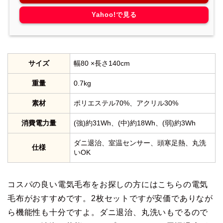
Yahoo!で見る
サイズ
幅80 ×長さ140cm
重量
0.7kg
素材
ポリエステル70%、アクリル30%
消費電力量
(強)約31Wh、(中)約18Wh、(弱)約3Wh
ダニ退治、室温センサー、頭寒足熱、丸洗
仕様
いOK
コスパの良い電気毛布をお探しの方にはこちらの電気
毛布がおすすめです。2枚セットですが安価でありなが
ら機能性も十分ですよ。ダニ退治、丸洗いもでるので