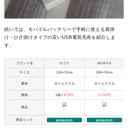
続いては、モバイルバッテリーで手軽に使える肩掛
け・ひざ掛けタイプの安いUSB電気毛布を紹介しま
す。
ブランド名
ロゴス
MORITA
サイズ
118×72cm
100×70cm
素材
ポリエステル
ポリエステル
価格
1枚
6,879円
3,742円
商品
amazon
amazon
商品リンク