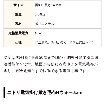
サイズ
幅80 ×長さ140cm
重量
0.84kg
素材
ポリエステル
定格消費電力
40W
仕様
ダニ退治、丸洗いOK（ドラム式は不可）
温度は無段階に最高50℃まで細かく調整可能でダニ退
治機能付きです。地面から伝わる底冷えを電気毛布が
遮り、底冷え知らずで快眠できる電気毛布です。
ニトリ電気掛け敷き毛布Nウォームi-n