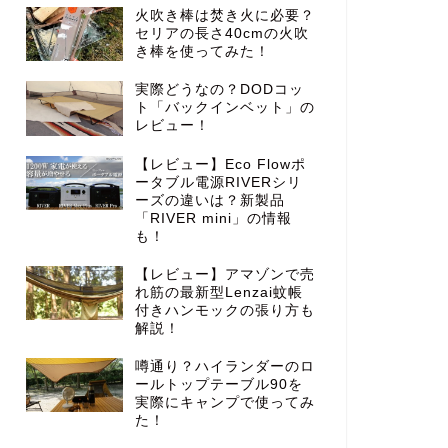
火吹き棒は焚き火に必要？
セリアの長さ40cmの火吹
き棒を使ってみた！
実際どうなの？DODコッ
ト「バックインベット」の
レビュー！
【レビュー】Eco Flowポ
ータブル電源RIVERシリ
ーズの違いは？新製品
「RIVER mini」の情報
も！
【レビュー】アマゾンで売
れ筋の最新型Lenzai蚊帳
付きハンモックの張り方も
解説！
噂通り？ハイランダーのロ
ールトップテーブル90を
実際にキャンプで使ってみ
た！