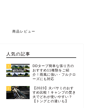
グ
商品レビュー
人気の記事
DDタープ簡単な張り方の
1
おすすめ11種類をご紹
介！雨風に強い・フルクロ
ーズにも対応
【2023】火バサミのおす
2
すめ比較！キャンプの焚き
火でどれが使いやすい？
【トングとの違いも】