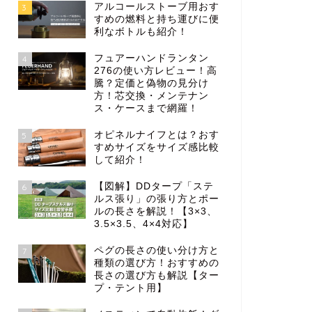
アルコールストーブ用おす
3
すめの燃料と持ち運びに便
利なボトルも紹介！
フュアーハンドランタン
4
276の使い方レビュー！高
騰？定価と偽物の見分け
方！芯交換・メンテナン
ス・ケースまで網羅！
オピネルナイフとは？おす
5
すめサイズをサイズ感比較
して紹介！
【図解】DDタープ「ステ
6
ルス張り」の張り方とポー
ルの長さを解説！【3×3、
3.5×3.5、4×4対応】
ペグの長さの使い分け方と
7
種類の選び方！おすすめの
長さの選び方も解説【ター
プ・テント用】