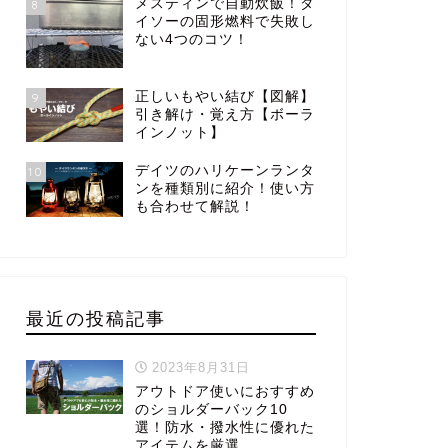
メスティンで自動炊飯！ダ
8
イソーの固形燃料で失敗し
ない4つのコツ！
正しいもやい結び【図解】
9
引き解け・覚え方【ボーラ
インノット】
デイツのハリケーンランタ
10
ンを種類別に紹介！使い方
も合わせて解説！
最近の投稿記事
2023年8月31日
アウトドア使いにおすすめ
のショルダーバック10
選！防水・撥水性に優れた
アイテムを厳選。