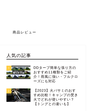
グ
商品レビュー
人気の記事
DDタープ簡単な張り方の
1
おすすめ11種類をご紹
介！雨風に強い・フルクロ
ーズにも対応
【2023】火バサミのおす
2
すめ比較！キャンプの焚き
火でどれが使いやすい？
【トングとの違いも】