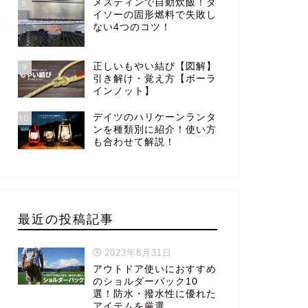
メスティンで自動炊飯！ダ
8
イソーの固形燃料で失敗し
ない4つのコツ！
正しいもやい結び【図解】
9
引き解け・覚え方【ボーラ
インノット】
デイツのハリケーンランタ
10
ンを種類別に紹介！使い方
も合わせて解説！
最近の投稿記事
2023年8月31日
アウトドア使いにおすすめ
のショルダーバック10
選！防水・撥水性に優れた
アイテムを厳選。