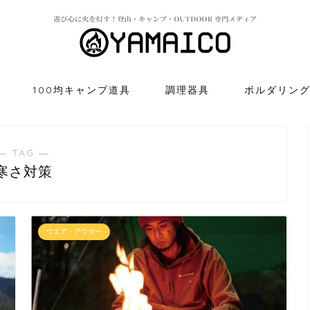
100均キャンプ道具
調理器具
ボルダリン
― TAG ―
寒さ対策
ウエア・アウター