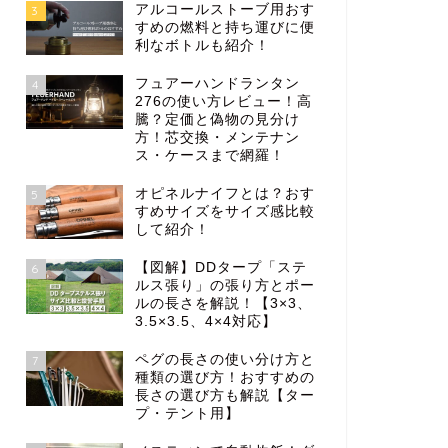
アルコールストーブ用おす
3
すめの燃料と持ち運びに便
利なボトルも紹介！
フュアーハンドランタン
4
276の使い方レビュー！高
騰？定価と偽物の見分け
方！芯交換・メンテナン
ス・ケースまで網羅！
オピネルナイフとは？おす
5
すめサイズをサイズ感比較
して紹介！
【図解】DDタープ「ステ
6
ルス張り」の張り方とポー
ルの長さを解説！【3×3、
3.5×3.5、4×4対応】
ペグの長さの使い分け方と
7
種類の選び方！おすすめの
長さの選び方も解説【ター
プ・テント用】