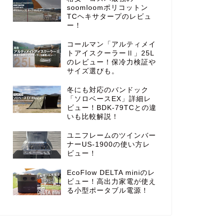
soomloomポリコットン
TCヘキサタープのレビュ
ー！
コールマン「アルティメイ
トアイスクーラーⅡ」25L
のレビュー！保冷力検証や
サイズ選びも。
冬にも対応のバンドック
「ソロベースEX」詳細レ
ビュー！BDK-79TCとの違
いも比較解説！
ユニフレームのツインバー
ナーUS-1900の使い方レ
ビュー！
EcoFlow DELTA miniのレ
ビュー！高出力家電が使え
る小型ポータブル電源！