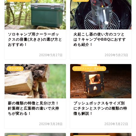
ソロキャンプ用クーラーボッ
火起こし器の使い方のコツと
クスの容量(大きさ)の選び方と
は？キャンプやBBQにおすす
おすすめ！
めも紹介！
2020年5月27日
2020年5月23日
焚き火関連
ウッドストーブ・焚き火台
薪の種類の特徴と見分け方！
ブッシュボックスをサイズ別
針葉樹と広葉樹の違いで火持
にチタンとステンの2種類の特
ちが変わる！
徴も解説！
2020年3月28日
2020年3月22日