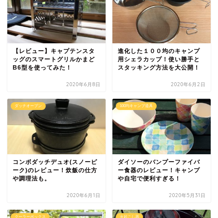
【レビュー】キャプテンスタ
進化した１００均のキャンプ
ッグのスマートグリルかまど
用シェラカップ！使い勝手と
B6型を使ってみた！
スタッキング方法を大公開！
2020年6月8日
2020年6月2日
ダッチオーブン
100均キャンプ道具
コンボダッチデュオ(スノーピ
ダイソーのバンプーファイバ
ーク)のレビュー！炊飯の仕方
ー食器のレビュー！キャンプ
や調理法も。
や自宅で便利すぎる！
2020年6月1日
2020年5月31日
クーラーボックス
火起こし器