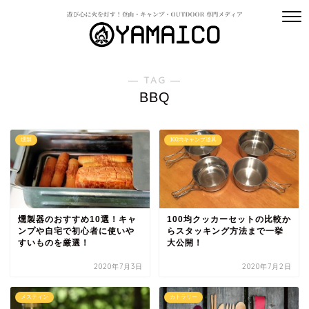
― TAG ―
BBQ
燻製
100均キャンプ道具
燻製器のおすすめ10選！キャ
100均クッカーセットの比較か
ンプや自宅で初心者に使いや
らスタッキング方法まで一挙
すいものを厳選！
大公開！
2020年7月3日
2020年7月2日
メスティン
カトラリー