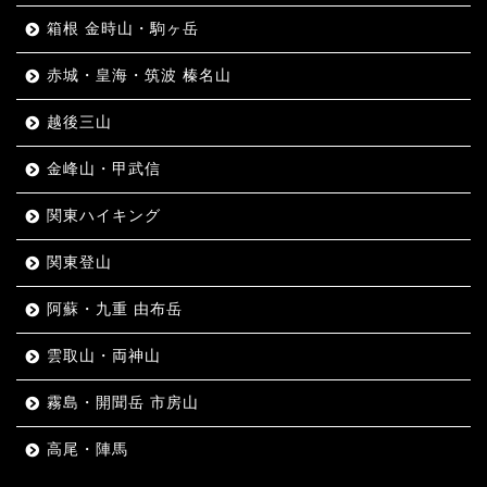
箱根 金時山・駒ヶ岳
赤城・皇海・筑波 榛名山
越後三山
金峰山・甲武信
関東ハイキング
関東登山
阿蘇・九重 由布岳
雲取山・両神山
霧島・開聞岳 市房山
高尾・陣馬